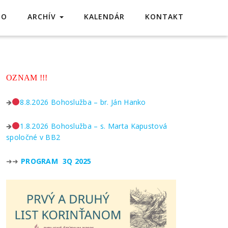
TO
ARCHÍV
KALENDÁR
KONTAKT
OZNAM !!!
🡺
8.8.2026 Bohoslužba – br. Ján Hanko
🡺
1.8.2026 Bohoslužba – s. Marta Kapustová
spoločné v BB2
➜➜
PROGRAM 3Q 2025