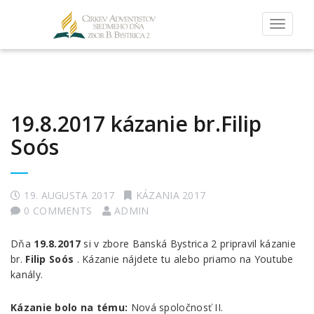
Toggle
navigat
19.8.2017 kázanie br.Filip
Soós
19. AUGUSTA 2017
KÁZANIA 2017
0 COMMENTS
ADMIN
Dňa
19.8.2017
si v zbore Banská Bystrica 2 pripravil kázanie
br.
Filip Soós
. Kázanie nájdete tu alebo priamo na Youtube
kanály.
Kázanie bolo na tému:
Nová spoločnosť II.