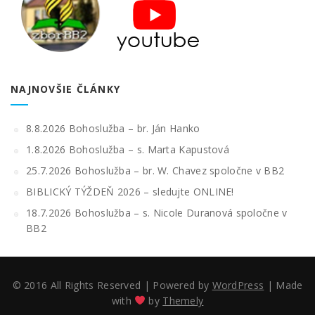
NAJNOVŠIE ČLÁNKY
8.8.2026 Bohoslužba – br. Ján Hanko
1.8.2026 Bohoslužba – s. Marta Kapustová
25.7.2026 Bohoslužba – br. W. Chavez spoločne v BB2
BIBLICKÝ TÝŽDEŇ 2026 – sledujte ONLINE!
18.7.2026 Bohoslužba – s. Nicole Duranová spoločne v
BB2
© 2016 All Rights Reserved
|
Powered by
WordPress
|
Made
with
by
Themely