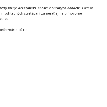
ority viery: Kresťanské cnosti v búrlivých dobách”
. Okrem
i modlitebných stretávaní zamerať aj na príhovorné
trieb.
informácie sú tu: