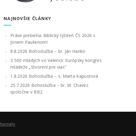
NAJNOVŠIE ČLÁNKY
Práve prebieha: Biblický týždeň ČS 2026 s
Jonem Paulienom!
8.8.2026 Bohoslužba – br. Ján Hanko
3 500 mladých vo Valencii: Európsky kongres
mládeže „Stvorení pre viac“
1.8.2026 Bohoslužba – s. Marta Kapustová
25.7.2026 Bohoslužba – br. W. Chavez
spoločne v BB2
Themely