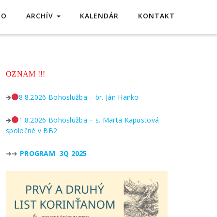
TO
ARCHÍV
KALENDÁR
KONTAKT
OZNAM !!!
🡺
8.8.2026 Bohoslužba – br. Ján Hanko
🡺
1.8.2026 Bohoslužba – s. Marta Kapustová
spoločné v BB2
➜➜
PROGRAM 3Q 2025