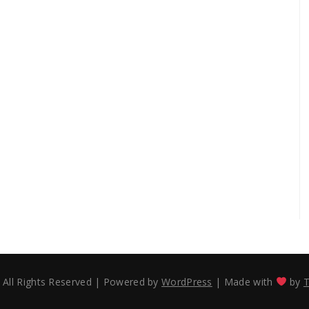
 All Rights Reserved
|
Powered by
WordPress
|
Made with
by