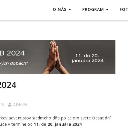
O NÁS
PROGRAM
FO
2024
TS
ADMIN
irkev adventistov siedmeho dňa po celom svete Desať dní
 bude v termíne od
11. do 20. januára 2024
.