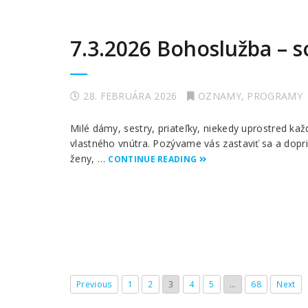
7.3.2026 Bohoslužba – s
28. FEBRUÁRA 2026
OZNAMY
,
PROGRAMY
Milé dámy, sestry, priateľky, niekedy uprostred 
vlastného vnútra. Pozývame vás zastaviť sa a dopr
ženy, …
CONTINUE READING
Previous
1
2
3
4
5
…
68
Next