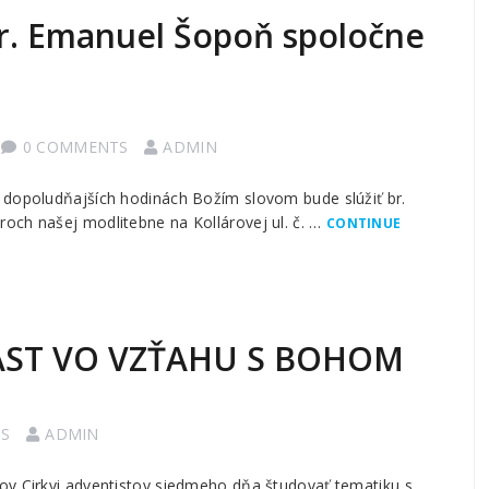
br. Emanuel Šopoň spoločne
0 COMMENTS
ADMIN
 dopoludňajších hodinách Božím slovom bude slúžiť br.
och našej modlitebne na Kollárovej ul. č. …
CONTINUE
 RAST VO VZŤAHU S BOHOM
S
ADMIN
ov Cirkvi adventistov siedmeho dňa študovať tematiku s