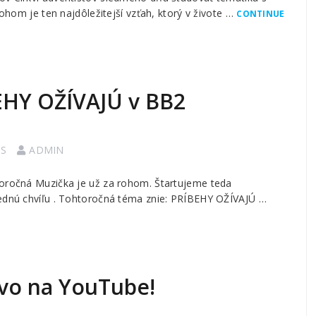
 je ten najdôležitejší vzťah, ktorý v živote …
CONTINUE
HY OŽÍVAJÚ v BB2
S
ADMIN
toročná Muzička je už za rohom. Štartujeme teda
lednú chvíľu . Tohtoročná téma znie: PRÍBEHY OŽÍVAJÚ …
vo na YouTube!