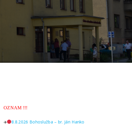
OZNAM !!!
🡺
8.8.2026 Bohoslužba – br. Ján Hanko