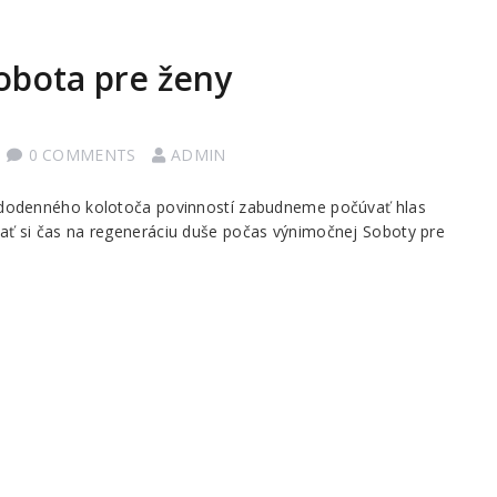
obota pre ženy
0 COMMENTS
ADMIN
každodenného kolotoča povinností zabudneme počúvať hlas
iať si čas na regeneráciu duše počas výnimočnej Soboty pre