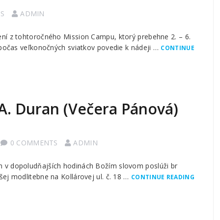
S
ADMIN
ní z tohtoročného Mission Campu, ktorý prebehne 2. – 6.
k počas veľkonočných sviatkov povedie k nádeji …
CONTINUE
 A. Duran (Večera Pánová)
0 COMMENTS
ADMIN
m v dopoludňajších hodinách Božím slovom poslúži br
ej modlitebne na Kollárovej ul. č. 18 …
CONTINUE READING