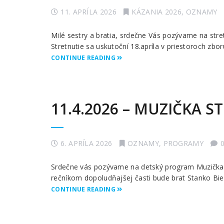
11. APRÍLA 2026
KÁZANIA 2026
,
OZNAMY
Milé sestry a bratia, srdečne Vás pozývame na stret
Stretnutie sa uskutoční 18.apríla v priestoroch zbor
CONTINUE READING
11.4.2026 – MUZIČKA S
6. APRÍLA 2026
OZNAMY
,
PROGRAMY
Srdečne vás pozývame na detský program Muzička, k
rečníkom dopoludňajšej časti bude brat Stanko Bi
CONTINUE READING