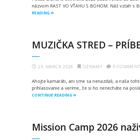
názvom RAST VO VŤAHU S BOHOM. Náš vzťah s Bohom
READING
MUZIČKA STRED – PRÍBE
29. MARCA 2026
OZNAMY
0 COMMENT
Ahojte kamaráti, ani sme sa nenazdali, a naša toh
prihlasovanie a veríme, že si ho nenecháte na pos
CONTINUE READING
Mission Camp 2026 naži