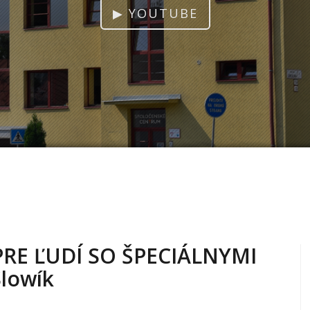
▶ YOUTUBE
PRE ĽUDÍ SO ŠPECIÁLNYMI
Slowík