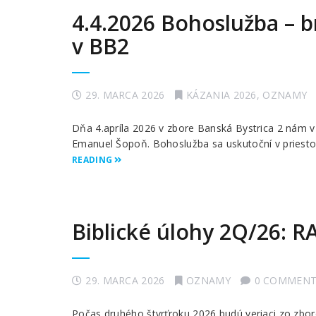
4.4.2026 Bohoslužba – 
v BB2
29. MARCA 2026
KÁZANIA 2026
,
OZNAMY
Dňa 4.apríla 2026 v zbore Banská Bystrica 2 nám v
Emanuel Šopoň. Bohoslužba sa uskutoční v priestor
READING
Biblické úlohy 2Q/26:
29. MARCA 2026
OZNAMY
0 COMMENT
Počas druhého štvrťroku 2026 budú veriaci zo zbor