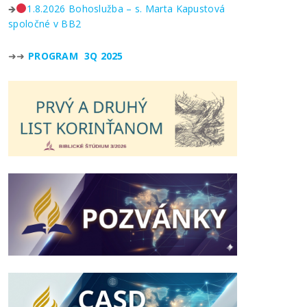
🡺
1.8.2026 Bohoslužba – s. Marta Kapustová
spoločné v BB2
➜➜
PROGRAM 3Q 2025