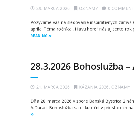
29. MARCA 2026
OZNAMY
0 COMMENT
Pozývame vás na sledovanie inšpiratívnych zamysle
apríla. Téma ročníka „Hlavu hore“ nás aj tento ro
READING
28.3.2026 Bohoslužba –
21. MARCA 2026
KÁZANIA 2026
,
OZNAMY
Dňa 28. marca 2026 v zbore Banská Bystrica 2 ná
A.Duran. Bohoslužba sa uskutoční v priestoroch naš