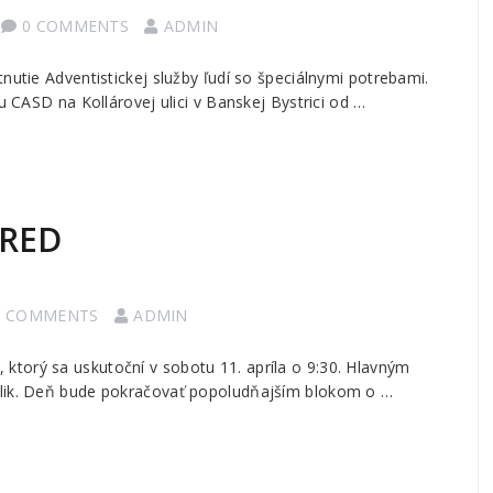
0 COMMENTS
ADMIN
nutie Adventistickej služby ľudí so špeciálnymi potrebami.
u CASD na Kollárovej ulici v Banskej Bystrici od …
TRED
0 COMMENTS
ADMIN
torý sa uskutoční v sobotu 11. apríla o 9:30. Hlavným
elik. Deň bude pokračovať popoludňajším blokom o …